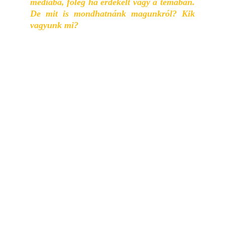
médiába, főleg ha érdekelt vagy a témában.
De mit is mondhatnánk magunkról? Kik
vagyunk mi?
Ha üzleti megközelítéssel válaszolnánk a kérdésre 
akkor azt mondanánk, hogy Kelet Magyarország 
legdinamikusabban fejlődő ügynöksége.
Ha objektíven akkor, egy 9 fős 
marketingügynökség vagyunk akik 
hirdetéskezeléssel, tartalomgyártással és 
weboldal/webáruház készítéssel/fejlesztéssel 
foglalkozunk. Több mint 35 aktív ügyféllel és 4 
éves múlttal mögöttünk. 
Ha viszont az emberi oldalról közelítjük meg a 
kérdést, akkor egy olyan fiatalos csapat akik 
támogatják egymást úgy szakmailag mint a 
magánéletben. Amit végzünk az a szenvedélyünk 