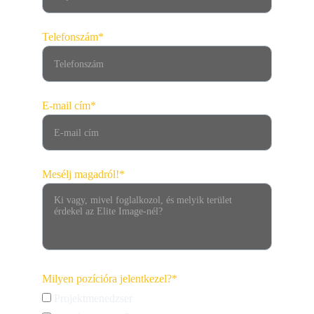
Telefonszám*
E-mail cím*
Mesélj magadról!*
Milyen pozícióra jelentkezel?*
Projektmenedzser