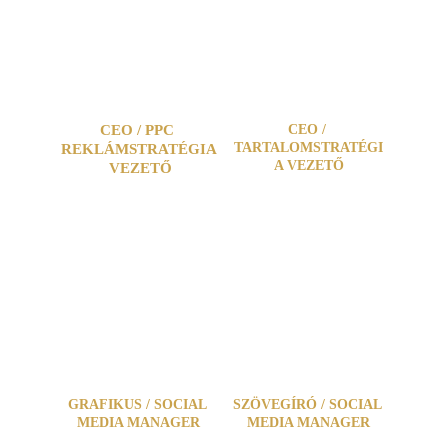
Taussig Dávid
Seres Sándor
CEO / PPC 
CEO / 
TARTALOMSTRATÉGI
REKLÁMSTRATÉGIA
A VEZETŐ
 VEZETŐ
Bíró Adrienn 
Hevesi Emília
GRAFIKUS / SOCIAL 
SZÖVEGÍRÓ / SOCIAL 
MEDIA MANAGER
MEDIA MANAGER