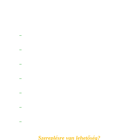
folyamatos a csapatbővülés. 2026 végére terveink
szerint a jelenlegi 9 fős csapat 25 főre fog
növekedni.
Mindenképp szükségünk lesz:
Szereplésre van lehetőség? 