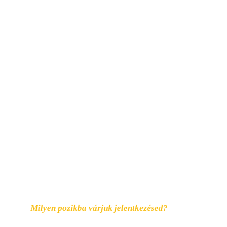
és nem csak megélhetési kötelezettség. 
Számíthatunk egymásra, ha probléma van és 
mindenki egy vagány egyéniség a csapatunkban.
Milyen pozikba várjuk jelentkezésed?
A dinamikus fejlődésnek köszönhetően szinte