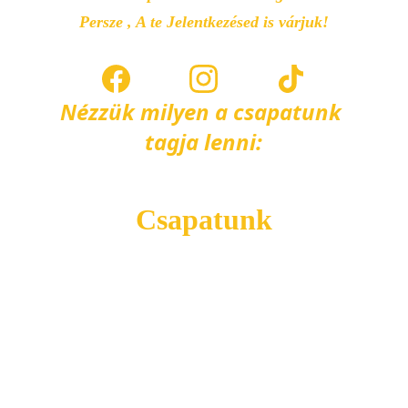
Persze , A te Jelentkezésed is várjuk!
Nézzük milyen a csapatunk 
tagja lenni:
Csapatunk
Ők nem csak jól néznek ki – hanem brutálisan jól 
is értenek az online marketing világához.