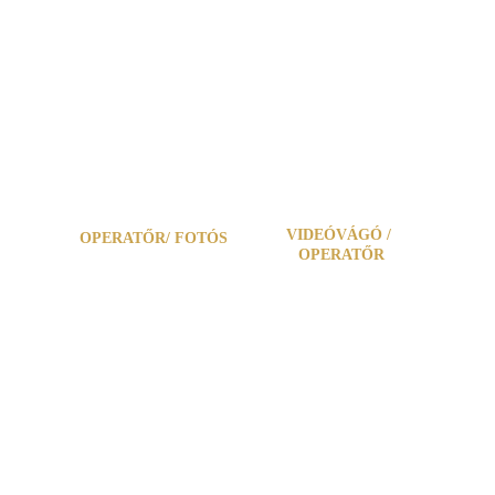
Kiss Bence
Farkas Roland
VIDEÓVÁGÓ / 
OPERATŐR/ FOTÓS
OPERATŐR
Leposa Benedek
Balogh Levente