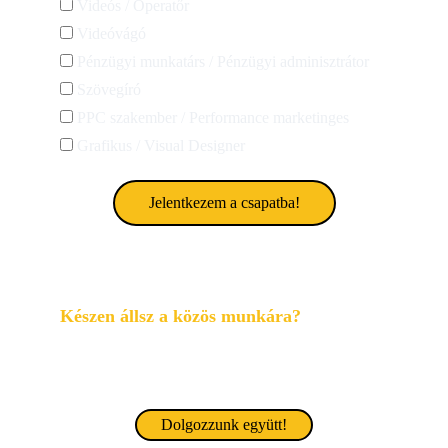
Videós / Operatőr
Videóvágó
Pénzügyi munkatárs / Pénzügyi adminisztrátor
Szövegíró
PPC szakember / Performance marketinges
Grafikus / Visual Designer
Jelentkezem a csapatba!
Készen állsz a közös munkára?
Vedd fel velünk a kapcsolatot!
Professzionális online marketing megoldások 
minden cég számára
Dolgozzunk együtt!